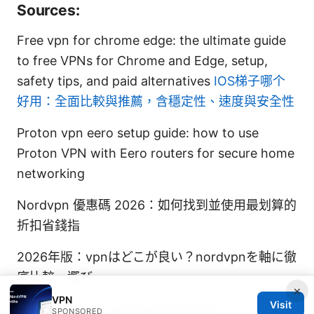
Sources:
Free vpn for chrome edge: the ultimate guide
to free VPNs for Chrome and Edge, setup,
safety tips, and paid alternatives
IOS梯子哪个
好用：全面比較與推薦，含穩定性、速度與安全性
Proton vpn eero setup guide: how to use
Proton VPN with Eero routers for secure home
networking
Nordvpn 優惠碼 2026：如何找到並使用最划算的
折扣省錢指
2026年版：vpnはどこが良い？nordvpnを軸に徹
底比較・選び
×
VPN
Visit
Nordvpn basic vs plus differences
SPONSORED