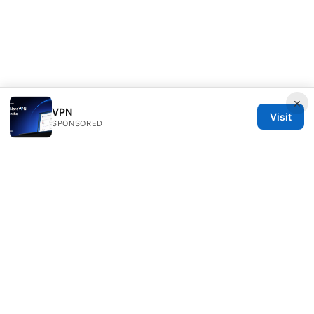
×
VPN
Visit
SPONSORED
Esixz LLC
Unter den Linden 21
Berlin, Berlin, 10115
DE
press@esixz.com
+49 30 7066966
About
Privacy Policy
Terms of Use