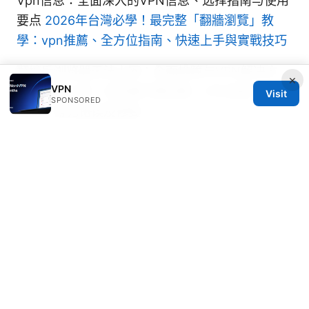
Vpn信息：全面深入的VPN信息、选择指南与使用
要点
2026年台灣必學！最完整「翻牆瀏覽」教
學：vpn推薦、全方位指南、快速上手與實戰技巧
翻墙后浏览器无法上网：全面排障与VPN解决方
×
VPN
案，翻墙上网、浏览器代理设置、VPN选型、速度
Visit
SPONSORED
优化、常见错误及修复
巴西 vps 实用购买与部署指南：从选择到优化的完
整攻略
Iphone 双 esim：存储、激活与管理全攻略：存
储、激活流程、数据切换与隐私保护
Youtube premiumでvpnが使えない？接続できな
い原因と解決策を