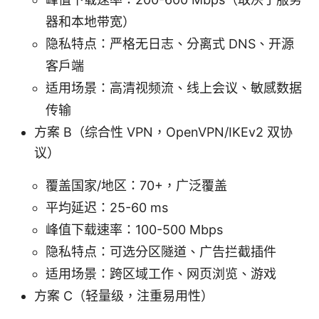
器和本地带宽）
隐私特点：严格无日志、分离式 DNS、开源
客户端
适用场景：高清视频流、线上会议、敏感数据
传输
方案 B（综合性 VPN，OpenVPN/IKEv2 双协
议）
覆盖国家/地区：70+，广泛覆盖
平均延迟：25-60 ms
峰值下载速率：100-500 Mbps
隐私特点：可选分区隧道、广告拦截插件
适用场景：跨区域工作、网页浏览、游戏
方案 C（轻量级，注重易用性）