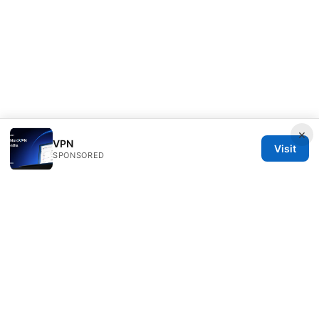
×
VPN
Visit
SPONSORED
Esixz LLC
Unter den Linden 21
Berlin, Berlin, 10115
DE
press@esixz.com
+49 30 7066966
About
Privacy Policy
Terms of Use