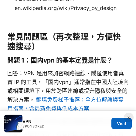
en.wikipedia.org/wiki/Privacy_by_design
常見問題區（再次整理，方便快
速搜尋）
問題 1：国内vpn 的基本定義是什麼？
回答：VPN 是用來加密網路連線、隱匿使用者真
實 IP 的工具，「国内vpn」通常指在中國大陸境內
或相關環境下，用於跨區連線或提升隱私與安全的
解決方案。
翻墙免费梯子推荐：全方位解讀與實
用指南，含最新免費與低成本方案
×
問題 2：使用 VPN 是否會違反當地法規？
VPN
Visit
SPONSORED
回答：視地區而定，有些地區允許商用 VPN；有