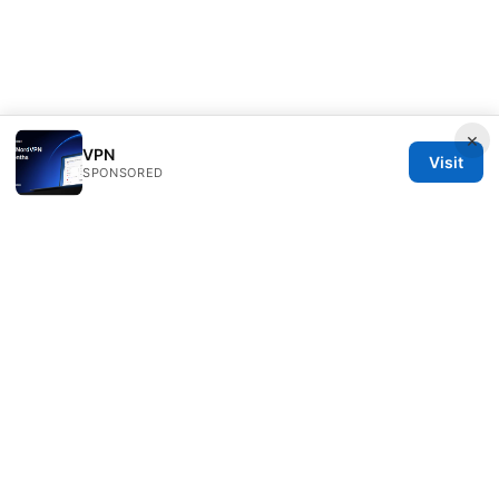
×
VPN
Visit
SPONSORED
Esixz LLC
Unter den Linden 21
Berlin, Berlin, 10115
DE
press@esixz.com
+49 30 7066966
About
Privacy Policy
Terms of Use