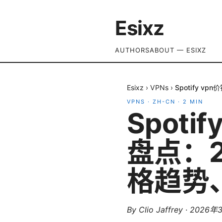
Esixz
AUTHORS
ABOUT — ESIXZ
Esixz
›
VPNs
›
Spotify 
VPNS
·
ZH-CN
·
2
MIN
Spot
盘点：2
格趋势
By
Clio Jaffrey
·
2026年