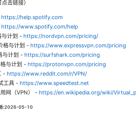
可点击链接）
-
https://help.spotify.com
-
https://www.spotify.com/help
格与计划 -
https://nordvpn.com/pricing/
方价格与计划 -
https://www.expressvpn.com/pricing
价格与计划 -
https://surfshark.com/pricing
方价格与计划 -
https://protonvpn.com/pricing
区 -
https://www.reddit.com/r/VPN/
测试工具 -
https://www.speedtest.net
拟专用网（VPN） -
https://en.wikipedia.org/wiki/Virtual
新:
2026-05-10