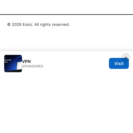
© 2026 Esixz. All rights reserved.
×
VPN
Visit
SPONSORED
Esixz LLC
Unter den Linden 21
Berlin, Berlin, 10115
DE
press@esixz.com
+49 30 7066966
About
Privacy Policy
Terms of Use