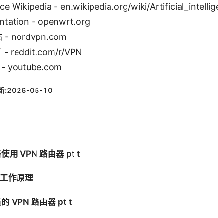
ence Wikipedia - en.wikipedia.org/wiki/Artificial_intelli
tation - openwrt.org
- nordvpn.com
- reddit.com/r/VPN
 youtube.com
新:
2026-05-10
 VPN 路由器 pt t
 的工作原理
VPN 路由器 pt t