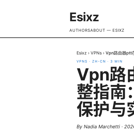
Esixz
AUTHORS
ABOUT — ESIXZ
Esixz
›
VPNs
›
Vpn路由器p
VPNS
·
ZH-CN
·
3
MIN
Vpn路
整指南
保护与
By
Nadia Marchetti
·
20