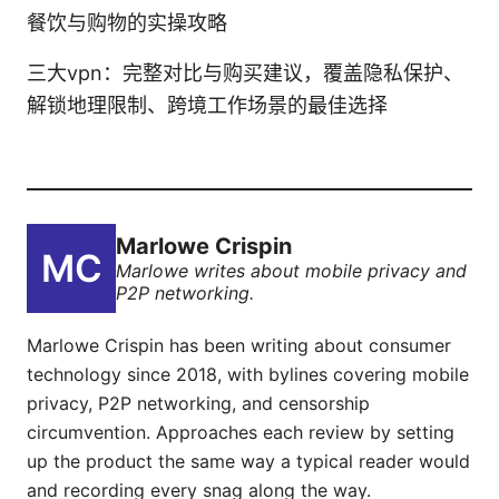
餐饮与购物的实操攻略
三大vpn：完整对比与购买建议，覆盖隐私保护、
解锁地理限制、跨境工作场景的最佳选择
Marlowe Crispin
Marlowe writes about mobile privacy and
P2P networking.
Marlowe Crispin has been writing about consumer
technology since 2018, with bylines covering mobile
privacy, P2P networking, and censorship
circumvention. Approaches each review by setting
up the product the same way a typical reader would
and recording every snag along the way.