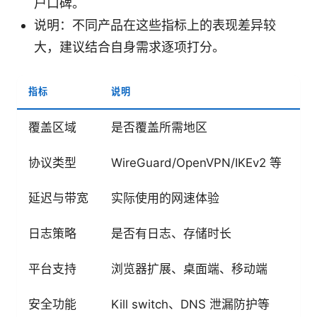
户口碑。
说明：不同产品在这些指标上的表现差异较
大，建议结合自身需求逐项打分。
指标
说明
高
覆盖区域
是否覆盖所需地区
目
协议类型
WireGuard/OpenVPN/IKEv2 等
选
延迟与带宽
实际使用的网速体验
同
日志策略
是否有日志、存储时长
尽
平台支持
浏览器扩展、桌面端、移动端
跨
安全功能
Kill switch、DNS 泄漏防护等
全