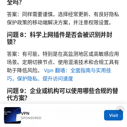
全吗？
答案：同样需要谨慎，选择经常更新、有良好隐私
保护政策的移动端解决方案，并注意权限设置。
问题 8：科学上网插件是否会被识别并封
锁？
答案：有可能，特别是在高监测地区或高敏感应用
场景。定期切换节点、使用混淆技术和合规工具有
助于降低风险。
Vpn 翻墙：全面指南与实用技
巧，保护隐私、提升访问速度
问题 9：企业或机构可以使用哪些合规的替
代方案？
×
答案：企业级 VPN 与专用企业代理解决方案，配
VPN
Visit
合统一的身份认证、日志审计和访问控制，通常更
SPONSORED
适合机构用途。