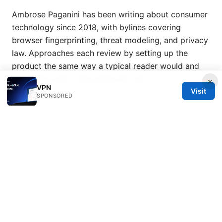
Ambrose Paganini has been writing about consumer
technology since 2018, with bylines covering
browser fingerprinting, threat modeling, and privacy
law. Approaches each review by setting up the
product the same way a typical reader would and
recording every snag along the way.
×
VPN
Visit
SPONSORED
© 2026 Esixz. All rights reserved.
Esixz LLC
Unter den Linden 21
Berlin, Berlin, 10115
DE
press@esixz.com
+49 30 7066966