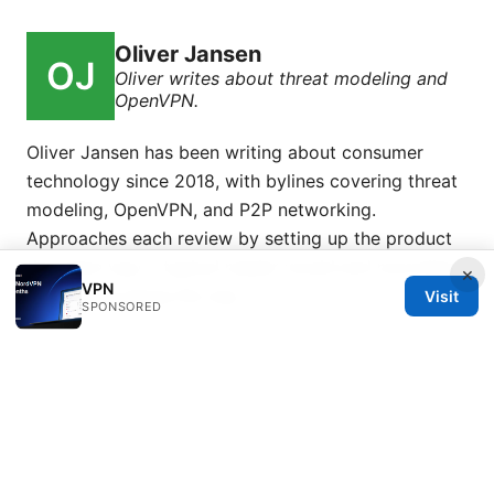
Oliver Jansen
Oliver writes about threat modeling and
OpenVPN.
Oliver Jansen has been writing about consumer
technology since 2018, with bylines covering threat
modeling, OpenVPN, and P2P networking.
Approaches each review by setting up the product
the same way a typical reader would and recording
×
VPN
every snag along the way.
Visit
SPONSORED
© 2026 Esixz. All rights reserved.
Esixz LLC