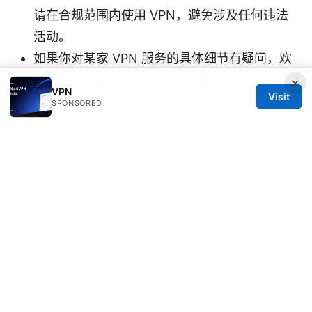
请在合规范围内使用 VPN，避免涉及任何违法
活动。
如果你对某家 VPN 服务的具体细节有疑问，欢
迎在评论区交流，我们会结合最新的市场动态
×
VPN
Visit
和评测数据给出更贴近你需求的建议。
SPONSORED
Vpn厂商大全与选择指南：顶级VPN厂商对比、隐
私政策、速度、价格与适用场景
Clio Jaffrey
Clio writes about privacy law and ad-
blocking.
Clio Jaffrey has been writing about consumer