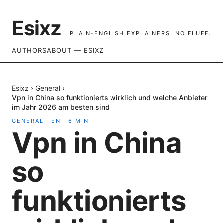
Esixz
PLAIN-ENGLISH EXPLAINERS, NO FLUFF.
AUTHORS
ABOUT — ESIXZ
Esixz
›
General
›
Vpn in China so funktionierts wirklich und welche Anbieter
im Jahr 2026 am besten sind
GENERAL
·
EN
·
6
MIN
Vpn in China
so
funktionierts