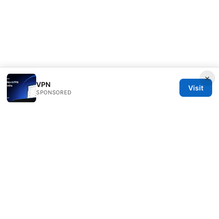
×
VPN
Visit
SPONSORED
Esixz LLC
Unter den Linden 21
Berlin, Berlin, 10115
DE
press@esixz.com
+49 30 7066966
About
Privacy Policy
Terms of Use