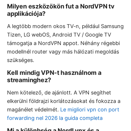
Milyen eszközökön fut a NordVPN tv
applikációja?
A legtöbb modern okos TV-n, például Samsung
Tizen, LG webOS, Android TV / Google TV
támogatja a NordVPN appot. Néhány régebbi
modellnél router vagy más hálózati megoldás
szükséges.
Kell mindig VPN-t használnom a
streaminghez?
Nem kötelező, de ajánlott. A VPN segíthet
elkerülni földrajzi korlátozásokat és fokozza a
magánélet védelmét.
Le migliori vpn con port
forwarding nel 2026 la guida completa
Mi a különbség a NordLynx és a