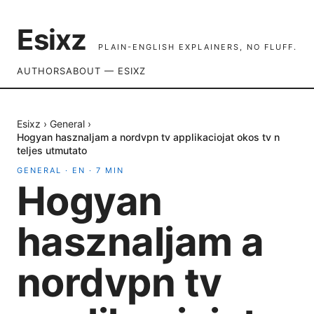
Esixz
PLAIN-ENGLISH EXPLAINERS, NO FLUFF.
AUTHORS
ABOUT — ESIXZ
Esixz
›
General
›
Hogyan hasznaljam a nordvpn tv applikaciojat okos tv n
teljes utmutato
GENERAL
·
EN
·
7
MIN
Hogyan
hasznaljam a
nordvpn tv