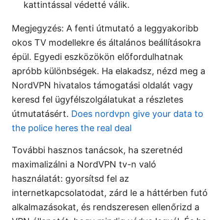
kattintással védetté válik.
Megjegyzés: A fenti útmutató a leggyakoribb
okos TV modellekre és általános beállításokra
épül. Egyedi eszközökön előfordulhatnak
apróbb különbségek. Ha elakadsz, nézd meg a
NordVPN hivatalos támogatási oldalát vagy
keresd fel ügyfélszolgálatukat a részletes
útmutatásért.
Does nordvpn give your data to
the police heres the real deal
További hasznos tanácsok, ha szeretnéd
maximalizálni a NordVPN tv-n való
használatát: gyorsítsd fel az
internetkapcsolatodat, zárd le a háttérben futó
alkalmazásokat, és rendszeresen ellenőrizd a