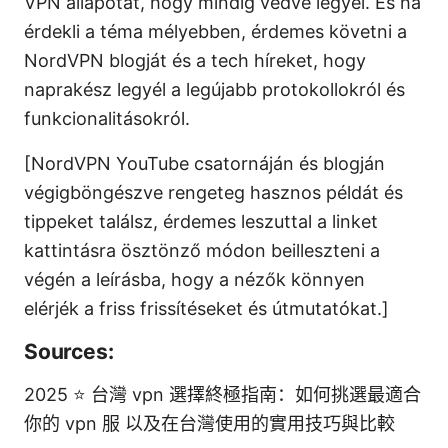
VPN állapotát, hogy mindig védve legyél. És ha
érdekli a téma mélyebben, érdemes követni a
NordVPN blogját és a tech híreket, hogy
naprakész legyél a legújabb protokollokról és
funkcionalitásokról.
[NordVPN YouTube csatornáján és blogján
végigböngészve rengeteg hasznos példát és
tippeket találsz, érdemes leszuttal a linket
kattintásra ösztönző módon beilleszteni a
végén a leírásba, hogy a nézők könnyen
elérjék a friss frissítéseket és útmutatókat.]
Sources:
2025 ⭐ 台灣 vpn 選擇終極指南：如何挑選最適合
你的 vpn 服 以及在台灣使用的實用技巧與比較