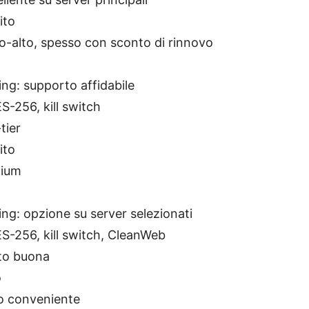
ito
o-alto, spesso con sconto di rinnovo
ng: supporto affidabile
S-256, kill switch
tier
ito
mium
ng: opzione su server selezionati
S-256, kill switch, CleanWeb
lto buona
o
o conveniente