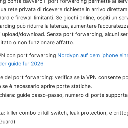
ing conta davvero Il port forwarding permette ai servi
tua rete privata di ricevere richieste in arrivo direttam
 e firewall limitanti. Se giochi online, ospiti un serv
warding può ridurre la latenza, aumentare l’accuratezz
 di upload/download. Senza port forwarding, alcuni se
itato o non funzionare affatto.
PN con port forwarding
Nordvpn auf dem iphone einr
er guide fur 2026
le del port forwarding: verifica se la VPN consente p
 se è necessario aprire porte statiche.
iara: guide passo-passo, numero di porte supportate,
: killer combo di kill switch, leak protection, e critt
Guard)