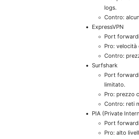
logs.
Contro: alcun
ExpressVPN
Port forwardi
Pro: velocità 
Contro: prez
Surfshark
Port forwardi
limitato.
Pro: prezzo c
Contro: reti 
PIA (Private Inter
Port forwardi
Pro: alto liv