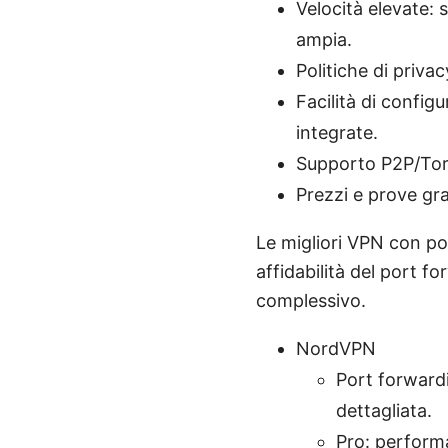
Velocità elevate: 
ampia.
Politiche di priva
Facilità di config
integrate.
Supporto P2P/Torre
Prezzi e prove grat
Le migliori VPN con po
affidabilità del port f
complessivo.
NordVPN
Port forwardin
dettagliata.
Pro: performa