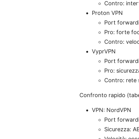
Contro: inter
Proton VPN
Port forwardi
Pro: forte foc
Contro: veloci
VyprVPN
Port forwardi
Pro: sicurezza
Contro: rete 
Confronto rapido (tabe
VPN: NordVPN
Port forwardi
Sicurezza: AE
Velocità: ecce