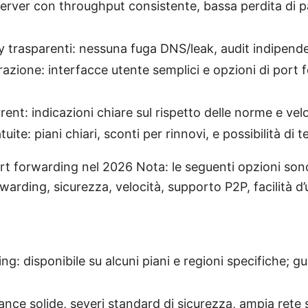
server con throughput consistente, bassa perdita di p
cy trasparenti: nessuna fuga DNS/leak, audit indipende
urazione: interfacce utente semplici e opzioni di port
nt: indicazioni chiare sul rispetto delle norme e velo
uite: piani chiari, sconti per rinnovi, e possibilità di t
rt forwarding nel 2026 Nota: le seguenti opzioni sono
orwarding, sicurezza, velocità, supporto P2P, facilità d
g: disponibile su alcuni piani e regioni specifiche; gui
nce solide, severi standard di sicurezza, ampia rete s