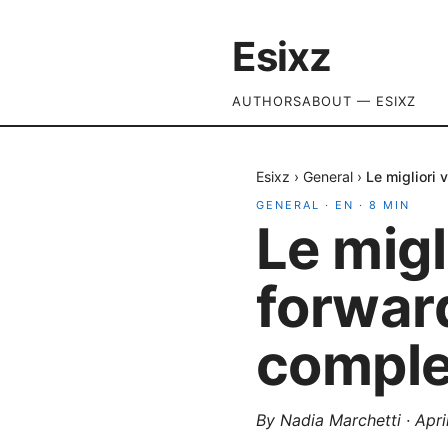
Esixz
AUTHORS
ABOUT — ESIXZ
Esixz
›
General
›
Le migliori 
GENERAL
·
EN
·
8
MIN
Le migl
forwar
comple
By
Nadia Marchetti
·
Apri