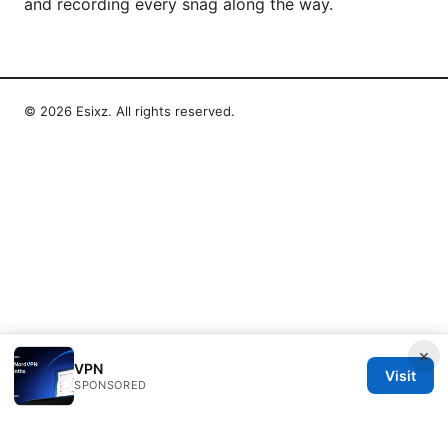
and recording every snag along the way.
© 2026 Esixz. All rights reserved.
×
VPN
Visit
SPONSORED