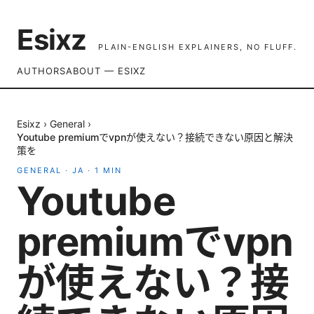
Esixz
PLAIN-ENGLISH EXPLAINERS, NO FLUFF.
AUTHORS
ABOUT — ESIXZ
Esixz
›
General
›
Youtube premiumでvpnが使えない？接続できない原因と解決
策を
GENERAL
·
JA
·
1
MIN
Youtube
premiumでvpn
が使えない？接