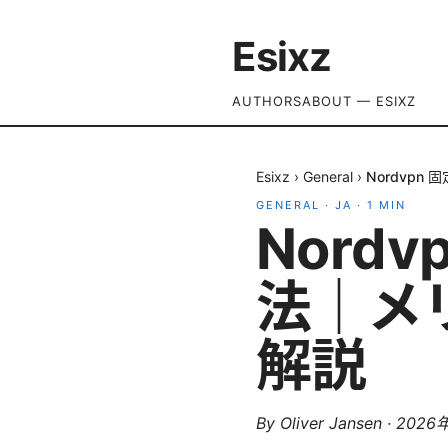
Esixz
AUTHORS
ABOUT — ESIXZ
Esixz
›
General
›
Nordvp
GENERAL
·
JA
·
1
MIN
Nord
法｜メ
解説
By
Oliver Jansen
·
2026