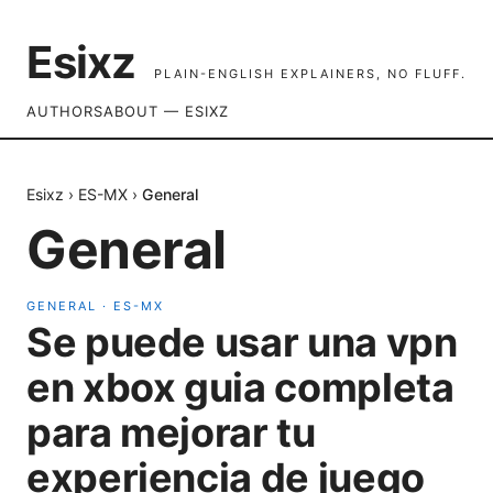
Esixz
PLAIN-ENGLISH EXPLAINERS, NO FLUFF.
AUTHORS
ABOUT — ESIXZ
Esixz
›
ES-MX
›
General
General
GENERAL
·
ES-MX
Se puede usar una vpn
en xbox guia completa
para mejorar tu
experiencia de juego