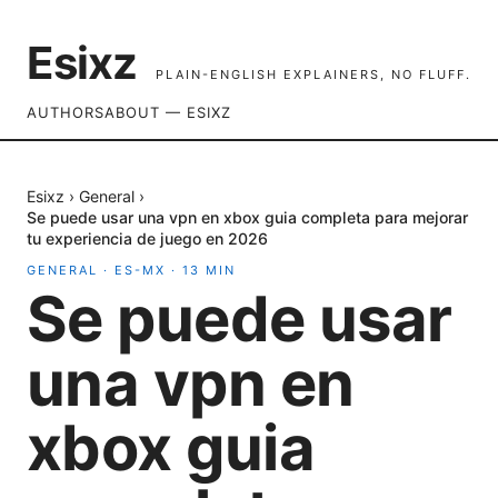
Esixz
PLAIN-ENGLISH EXPLAINERS, NO FLUFF.
AUTHORS
ABOUT — ESIXZ
Esixz
›
General
›
Se puede usar una vpn en xbox guia completa para mejorar
tu experiencia de juego en 2026
GENERAL
·
ES-MX
·
13
MIN
Se puede usar
una vpn en
xbox guia