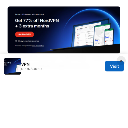
了解更多科学上网 vpn 方案与优惠，点击上方图
×
VPN
片进入官方页面获取专属折扣与试用。
Visit
SPONSORED
Sources:
Vpn extension edge free
Edge vpn turkey: a comprehensive guide to
using a VPN in Turkey with Edge, privacy,
streaming, and security