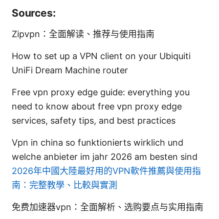
Sources:
Zipvpn：全面解读、推荐与使用指南
How to set up a VPN client on your Ubiquiti
UniFi Dream Machine router
Free vpn proxy edge guide: everything you
need to know about free vpn proxy edge
services, safety tips, and best practices
Vpn in china so funktionierts wirklich und
welche anbieter im jahr 2026 am besten sind
2026年中國大陸最好用的VPN軟件推薦與使用指
南：完整教學、比較與實測
免费加速器vpn：全面解析、选购要点与实用指南