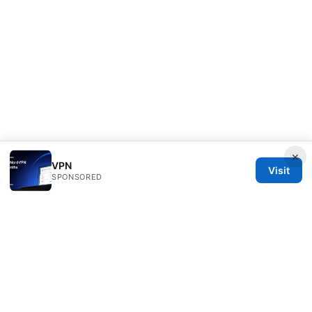
×
VPN
Visit
SPONSORED
Esixz LLC
Unter den Linden 21
Berlin, Berlin, 10115
DE
press@esixz.com
+49 30 7066966
About
Privacy Policy
Terms of Use