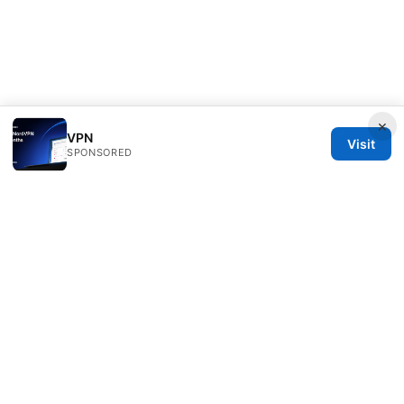
×
VPN
Visit
SPONSORED
Esixz LLC
Unter den Linden 21
Berlin, Berlin, 10115
DE
press@esixz.com
+49 30 7066966
About
Privacy Policy
Terms of Use