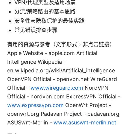
VPN/代理类型及适用场景
分流/策略路由的基本思路
安全性与隐私保护的最佳实践
常见错误排查步骤
有用的资源与参考（文字形式，非点击链接）
Apple Website - apple.com Artificial
Intelligence Wikipedia -
en.wikipedia.org/wiki/Artificial_intelligence
OpenVPN Official - openvpn.net WireGuard
Official -
www.wireguard.com
NordVPN
Official - nordvpn.com ExpressVPN Official -
www.expressvpn.com
OpenWrt Project -
openwrt.org Padavan Project - padavan.org
ASUSwrt-Merlin -
www.asuswrt-merlin.net