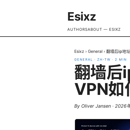
Esixz
AUTHORS
ABOUT — ESIXZ
Esixz
›
General
›
翻墙后ip地
GENERAL
·
ZH-TW
·
2
MIN
翻墙后
VPN
By
Oliver Jansen
·
2026