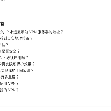
解答
的 IP 永远显示为 VPN 服务器的地址？
看到真实地理位置？
 泄漏？
N 是否安全？
h 是什么，必须启用吗？
 的真实隐私保护效果？
彻底隐藏我的上网痕迹？
略有多重要？
用 VPN？
的 VPN？