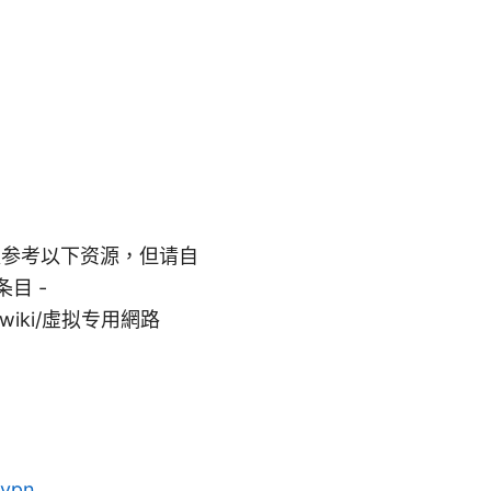
以参考以下资源，但请自
条目 -
.org/wiki/虛拟专用網路
-vpn