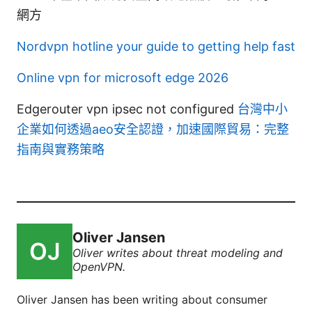
網方
Nordvpn hotline your guide to getting help fast
Online vpn for microsoft edge 2026
Edgerouter vpn ipsec not configured
台灣中小
企業如何透過aeo安全認證，加速國際貿易：完整
指南與實務策略
Oliver Jansen
Oliver writes about threat modeling and
OpenVPN.
Oliver Jansen has been writing about consumer