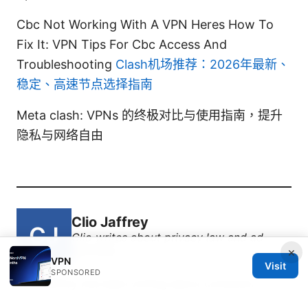
Cbc Not Working With A VPN Heres How To
Fix It: VPN Tips For Cbc Access And
Troubleshooting
Clash机场推荐：2026年最新、
稳定、高速节点选择指南
Meta clash: VPNs 的终极对比与使用指南，提升
隐私与网络自由
Clio Jaffrey
Clio writes about privacy law and ad-
blocking.
×
VPN
Visit
SPONSORED
Clio Jaffrey has been writing about consumer
technology since 2018, with bylines covering