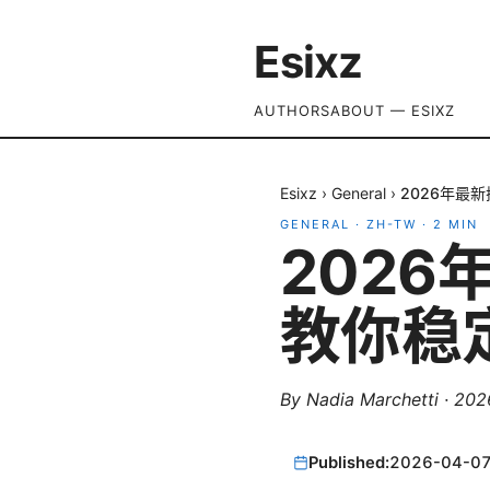
Esixz
AUTHORS
ABOUT — ESIXZ
Esixz
›
General
›
2026年最
GENERAL
·
ZH-TW
·
2
MIN
202
教你稳
By
Nadia Marchetti
·
20
Published:
2026-04-0