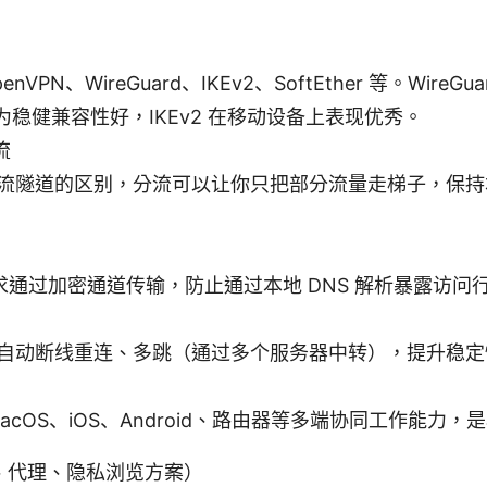
VPN、WireGuard、IKEv2、SoftEther 等。WireG
 更为稳健兼容性好，IKEv2 在移动设备上表现优秀。
流
流隧道的区别，分流可以让你只把部分流量走梯子，保持
请求通过加密通道传输，防止通过本地 DNS 解析暴露访问
自动断线重连、多跳（通过多个服务器中转），提升稳定
、macOS、iOS、Android、路由器等多端协同工作能力
、代理、隐私浏览方案）