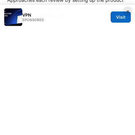
the same way a typical reader would and recording
×
VPN
every snag along the way.
Visit
SPONSORED
© 2026 Esixz. All rights reserved.
Esixz LLC
Unter den Linden 21
Berlin, Berlin, 10115
DE
press@esixz.com
+49 30 7066966
About
Privacy Policy
Terms of Use