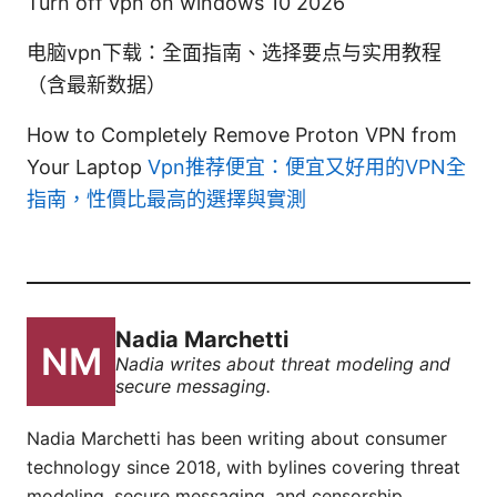
Turn off vpn on windows 10 2026
电脑vpn下载：全面指南、选择要点与实用教程
（含最新数据）
How to Completely Remove Proton VPN from
Your Laptop
Vpn推荐便宜：便宜又好用的VPN全
指南，性價比最高的選擇與實測
Nadia Marchetti
Nadia writes about threat modeling and
secure messaging.
Nadia Marchetti has been writing about consumer
technology since 2018, with bylines covering threat
modeling, secure messaging, and censorship