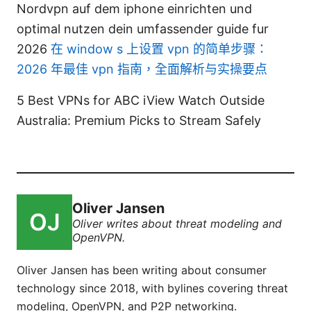
Nordvpn auf dem iphone einrichten und
optimal nutzen dein umfassender guide fur
2026
在 window s 上设置 vpn 的简单步骤：
2026 年最佳 vpn 指南，全面解析与实操要点
5 Best VPNs for ABC iView Watch Outside
Australia: Premium Picks to Stream Safely
Oliver Jansen
Oliver writes about threat modeling and
OpenVPN.
Oliver Jansen has been writing about consumer
technology since 2018, with bylines covering threat
modeling, OpenVPN, and P2P networking.