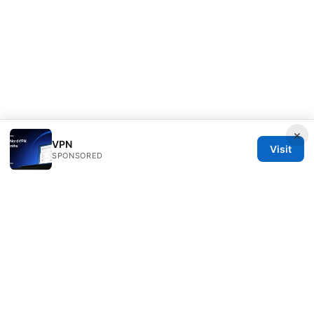
×
VPN
Visit
SPONSORED
Esixz LLC
Unter den Linden 21
Berlin, Berlin, 10115
DE
press@esixz.com
+49 30 7066966
About
Privacy Policy
Terms of Use