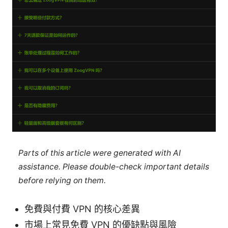
Parts of this article were generated with AI
assistance. Please double-check important details
before relying on them.
免費與付費 VPN 的核心差異
市場上常見免費 VPN 的優缺點與風險