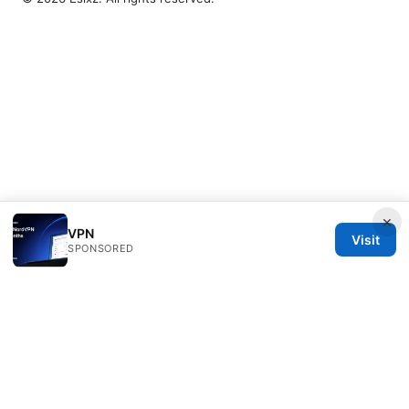
×
VPN
Visit
SPONSORED
Esixz LLC
Unter den Linden 21
Berlin, Berlin, 10115
DE
press@esixz.com
+49 30 7066966