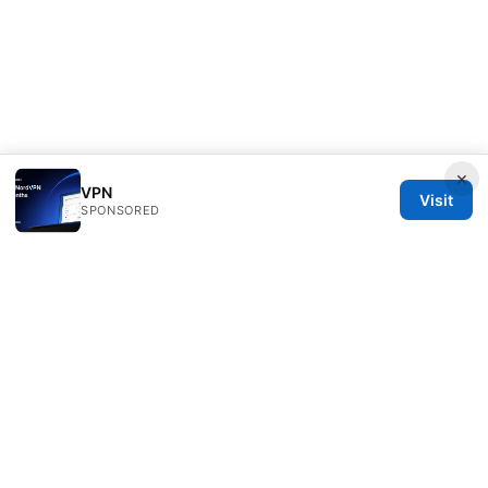
×
VPN
Visit
SPONSORED
Esixz LLC
Unter den Linden 21
Berlin, Berlin, 10115
DE
press@esixz.com
+49 30 7066966
About
Privacy Policy
Terms of Use