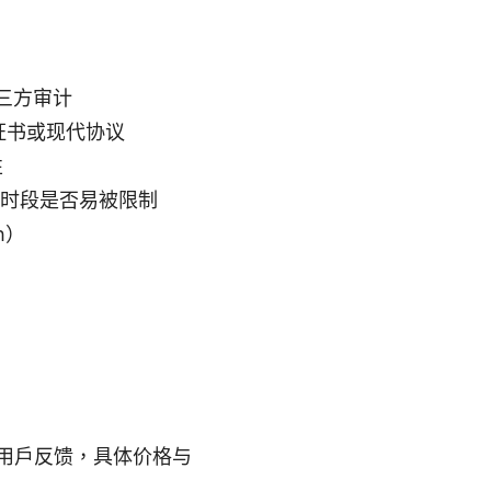
三方审计
摇证书或现代协议
性
值时段是否易被限制
h）
用户反馈，具体价格与