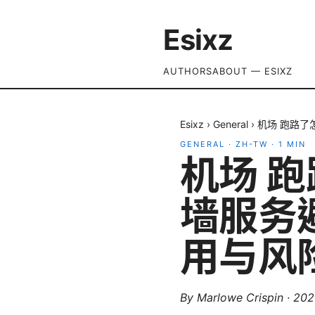
Esixz
AUTHORS
ABOUT — ESIXZ
Esixz
›
General
›
机场 跑路了
GENERAL
·
ZH-TW
·
1
MIN
机场 
墙服务
用与风
By
Marlowe Crispin
·
20