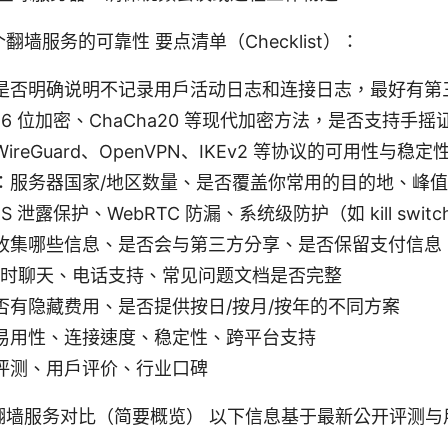
墙服务的可靠性 要点清单（Checklist）：
是否明确说明不记录用户活动日志和连接日志，最好有第
56 位加密、ChaCha20 等现代加密方法，是否支持手
reGuard、OpenVPN、IKEv2 等协议的可用性与稳定
：服务器国家/地区数量、是否覆盖你常用的目的地、峰
泄露保护、WebRTC 防漏、系统级防护（如 kill switc
收集哪些信息、是否会与第三方分享、是否保留支付信息
 实时聊天、电话支持、常见问题文档是否完整
否有隐藏费用、是否提供按日/按月/按年的不同方案
易用性、连接速度、稳定性、跨平台支持
评测、用户评价、行业口碑
翻墙服务对比（简要概览） 以下信息基于最新公开评测与
。