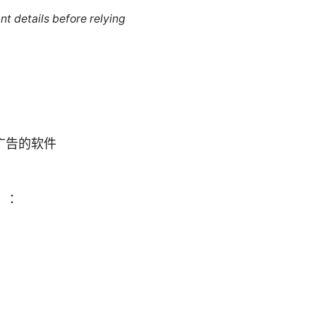
nt details before relying
广告的软件
）：