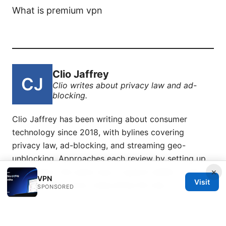
What is premium vpn
Clio Jaffrey
Clio writes about privacy law and ad-
blocking.
Clio Jaffrey has been writing about consumer
technology since 2018, with bylines covering
privacy law, ad-blocking, and streaming geo-
unblocking. Approaches each review by setting up
×
the product the same way a typical reader would
VPN
Visit
and recording every snag along the way.
SPONSORED