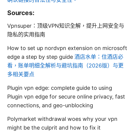
Sources:
Vpnsuper：顶级VPN知识全解，提升上网安全与
隐私的实用指南
How to set up nordvpn extension on microsoft
edge a step by step guide
酒店水单：住酒店必
看，账单明细全解析与避坑指南（2026版）与更
多相关要点
Plugin vpn edge: complete guide to using
Plugin vpn edge for secure online privacy, fast
connections, and geo-unblocking
Polymarket withdrawal woes why your vpn
might be the culprit and how to fix it