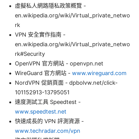
虛擬私人網路隱私政策概覽 -
en.wikipedia.org/wiki/Virtual_private_netwo
rk
VPN 安全實作指南 -
en.wikipedia.org/wiki/Virtual_private_netwo
rk#Security
OpenVPN 官方網站 - openvpn.net
WireGuard 官方網站 -
www.wireguard.com
NordVPN 促銷頁面 - dpbolvw.net/click-
101152913-13795051
速度測試工具 Speedtest -
www.speedtest.net
快速成長的 VPN 評測資源 -
www.techradar.com/vpn