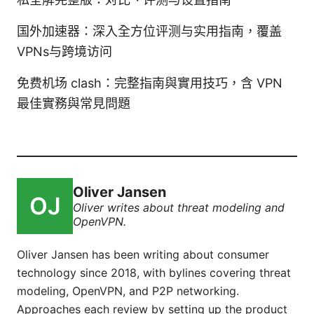
国外加速器：深入全方位评测与实用指南，覆盖
VPNs与跨境访问
免费机场 clash：完整指南與實用技巧，含 VPN
最佳實務與常見問題
Oliver Jansen
Oliver writes about threat modeling and
OpenVPN.
Oliver Jansen has been writing about consumer
technology since 2018, with bylines covering threat
modeling, OpenVPN, and P2P networking.
Approaches each review by setting up the product