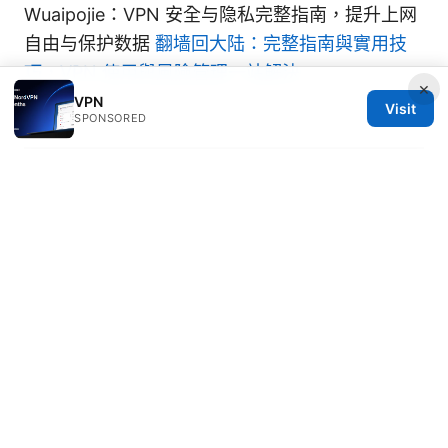
Wuaipojie：VPN 安全与隐私完整指南，提升上网
自由与保护数据
翻墙回大陆：完整指南與實用技
巧，VPN 使用與風險管理一站解決
×
VPN
Visit
SPONSORED
Saoirse Vasquez
Saoirse writes about censorship
circumvention and split tunneling.
Saoirse Vasquez has been writing about consumer
technology since 2018, with bylines covering
censorship circumvention, split tunneling, and
tracker analysis. Approaches each review by setting
up the product the same way a typical reader would
and recording every snag along the way.