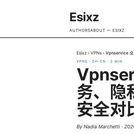
Esixz
AUTHORS
ABOUT — ESIXZ
Esixz
›
VPNs
›
Vpnservi
VPNS
·
ZH-CN
·
2
MIN
Vpnse
务、隐
安全对
By
Nadia Marchetti
·
20