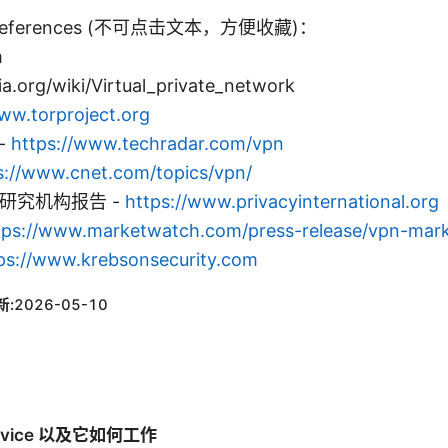
and references (不可点击文本，方便收藏)：
m
ia.org/wiki/Virtual_private_network
ww.torproject.org
 -
https://www.techradar.com/vpn
s://www.cnet.com/topics/vpn/
TY 研究机构报告 -
https://www.privacyinternational.org
tps://www.marketwatch.com/press-release/vpn-mar
ps://www.krebsonsecurity.com
新:
2026-05-10
ervice 以及它如何工作