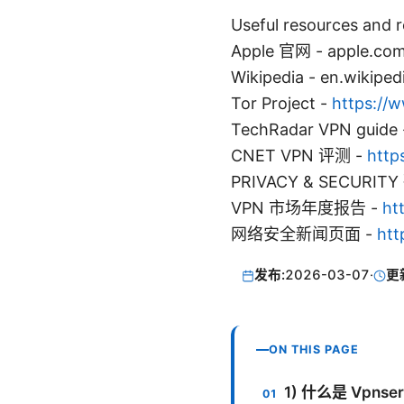
Useful resources 
Apple 官网 - apple.co
Wikipedia - en.wikiped
Tor Project -
https://w
TechRadar VPN guide
CNET VPN 评测 -
http
PRIVACY & SECURI
VPN 市场年度报告 -
ht
网络安全新闻页面 -
htt
发布:
2026-03-07
·
更
ON THIS PAGE
1) 什么是 Vpns