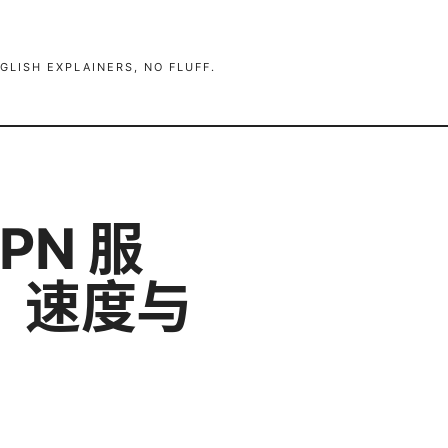
GLISH EXPLAINERS, NO FLUFF.
PN 服
、速度与