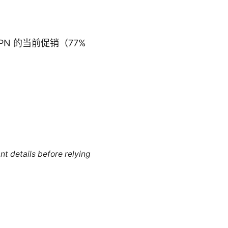
N 的当前促销（77%
nt details before relying