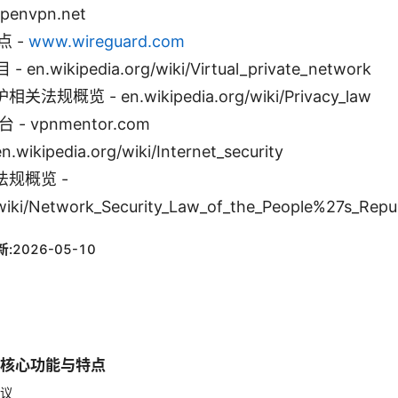
penvpn.net
点 -
www.wireguard.com
- en.wikipedia.org/wiki/Virtual_private_network
概览 - en.wikipedia.org/wiki/Privacy_law
- vpnmentor.com
kipedia.org/wiki/Internet_security
规概览 -
/wiki/Network_Security_Law_of_the_People%27s_Repu
新:
2026-05-10
的核心功能与特点
协议