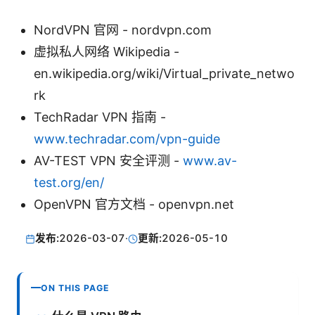
NordVPN 官网 - nordvpn.com
虚拟私人网络 Wikipedia -
en.wikipedia.org/wiki/Virtual_private_netwo
rk
TechRadar VPN 指南 -
www.techradar.com/vpn-guide
AV-TEST VPN 安全评测 -
www.av-
test.org/en/
OpenVPN 官方文档 - openvpn.net
发布:
2026-03-07
·
更新:
2026-05-10
ON THIS PAGE