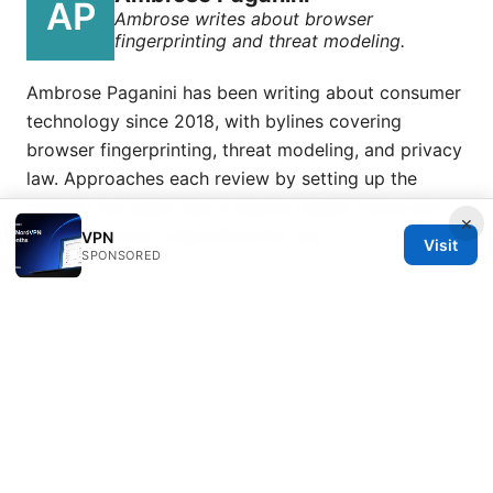
Ambrose writes about browser
fingerprinting and threat modeling.
Ambrose Paganini has been writing about consumer
technology since 2018, with bylines covering
browser fingerprinting, threat modeling, and privacy
law. Approaches each review by setting up the
product the same way a typical reader would and
×
recording every snag along the way.
VPN
Visit
SPONSORED
© 2026 Esixz. All rights reserved.
Esixz LLC
Unter den Linden 21
Berlin, Berlin, 10115