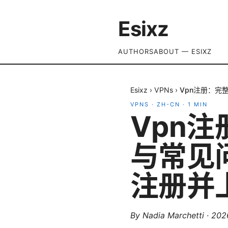
Esixz
AUTHORS
ABOUT — ESIXZ
Esixz
›
VPNs
›
Vpn注册：完
VPNS
·
ZH-CN
·
1
MIN
Vpn
与常见
注册并
By
Nadia Marchetti
·
20