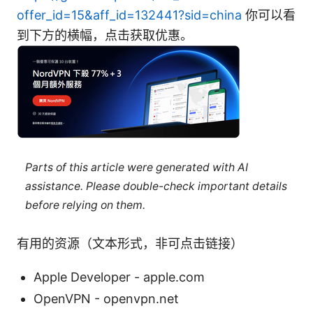
offer_id=15&aff_id=132441?sid=china
你可以看
到下方的横幅，点击获取优惠。
Parts of this article were generated with AI
assistance. Please double-check important details
before relying on them.
有用的资源（文本形式，非可点击链接）
Apple Developer - apple.com
OpenVPN - openvpn.net