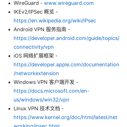
WireGuard -
www.wireguard.com
IKEv2/IPSec 概览 -
https://en.wikipedia.org/wiki/IPsec
Android VPN 服务指南 -
https://developer.android.com/guide/topics/
connectivity/vpn
iOS 网络扩展框架 -
https://developer.apple.com/documentation
/networkextension
Windows VPN 客户端开发 -
https://docs.microsoft.com/en-
us/windows/win32/vpn
Linux VPN 技术文档 -
https://www.kernel.org/doc/html/latest/net
working/ipsec.html