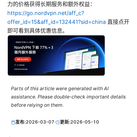
力的价格获得长期服务和额外权益：
https://go.nordvpn.net/aff_c?
offer_id=15&aff_id=132441?sid=china
直接点开
即可看到具体优惠信息。
Parts of this article were generated with AI
assistance. Please double-check important details
before relying on them.
发布:
2026-03-07
·
更新:
2026-05-10