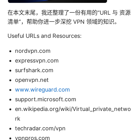
在本文末尾，我还整理了一份有用的“URL 与 资源
清单”，帮助你进一步深挖 VPN 领域的知识。
Useful URLs and Resources:
nordvpn.com
expressvpn.com
surfshark.com
openvpn.net
www.wireguard.com
support.microsoft.com
en.wikipedia.org/wiki/Virtual_private_netwo
rk
techradar.com/vpn
vpnpros.com