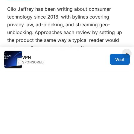
Clio Jaffrey has been writing about consumer
technology since 2018, with bylines covering
privacy law, ad-blocking, and streaming geo-
unblocking. Approaches each review by setting up
the product the same way a typical reader would
and recording every snag along the way.
×
VPN
Visit
SPONSORED
© 2026 Esixz. All rights reserved.
Esixz LLC
Unter den Linden 21
Berlin, Berlin, 10115
DE
press@esixz.com
+49 30 7066966