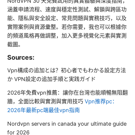
NordVPN 30 天免費試用的真實體驗與深度指南，
涵蓋申請流程、速度與穩定性測試、解鎖與跨區功
能、隱私與安全設定、常見問題與實務技巧，以及
實際案例與資源彙整。若你需要，我也可以根據你
的頻道風格再做調整，加入更多視覺化元素與實測
截圖。
Sources:
Vpn構成の追加とは？初心者でもわかる設定方法
か VPN設定の追加手順と実践ガイド
2026年免費vpn推薦：讓你在台灣也能順暢無阻翻
牆，全面比較與實測與實用技巧
Vpn推荐pc：
2026年最新pc端最佳vpn指南
Nordvpn servers in canada your ultimate guide
for 2026