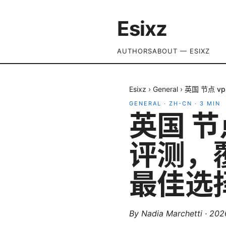
Esixz
AUTHORS
ABOUT — ESIXZ
Esixz
›
General
›
英国 节点 
GENERAL
·
ZH-CN
·
3
MIN
英国 节
评测，
最佳选
By
Nadia Marchetti
·
20